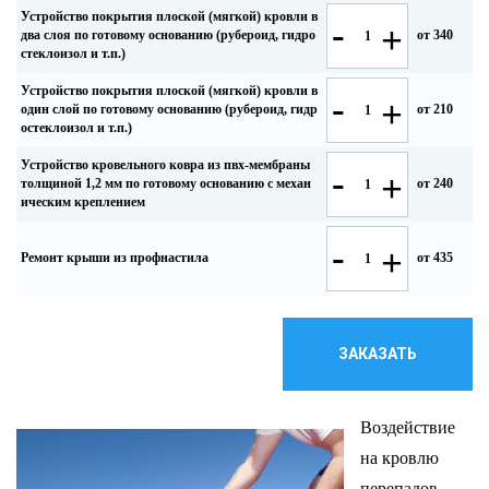
Устройство покрытия плоской (мягкой) кровли в
-
+
два слоя по готовому основанию (рубероид, гидро
от 340
стеклоизол и т.п.)
Устройство покрытия плоской (мягкой) кровли в
-
+
один слой по готовому основанию (рубероид, гидр
от 210
остеклоизол и т.п.)
Устройство кровельного ковра из пвх-мембраны
-
+
толщиной 1,2 мм по готовому основанию с механ
от 240
ическим креплением
-
+
Ремонт крыши из профнастила
от 435
ЗАКАЗАТЬ
Воздействие
на кровлю
перепадов