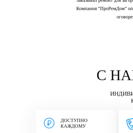
чественно. Исчезли сквозняки,
Заказывал ремонт для загор
одрыга, молчу. Можем смело
Компания “ПроРемДом” опр
оговоре
С Н
ИНДИВИ
ДОСТУПНО
КАЖДОМУ