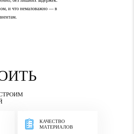
венно, без лишних задержек.
Восторженно оцениваю ра
ом, и что немаловажно — в
отопление, сделали грам
лиентам.
ОИТЬ
 СТРОИМ
Й
КАЧЕСТВО
МАТЕРИАЛОВ