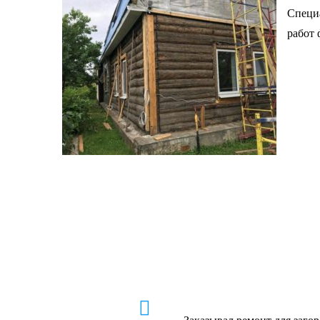
Специа
работ 