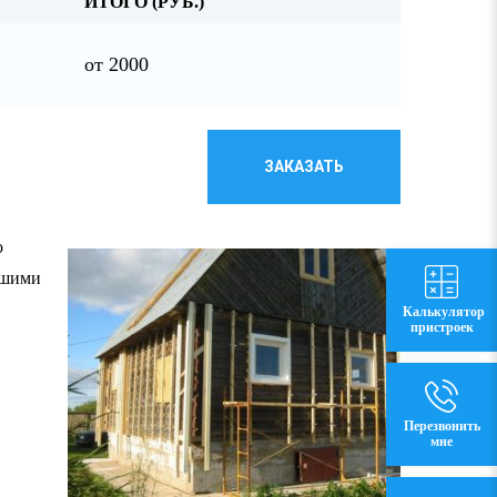
ИТОГО (РУБ.)
от 2000
ЗАКАЗАТЬ
о
ашими
Калькулятор
пристроек
Перезвонить
мне